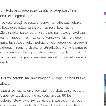
u!” Policjanci prowadzą działania „Prędkość” na
ionu jeleniogórskiego
rędkość wciąż pozostaje jednym z najpoważniejszych
a bezpieczeństwa wszystkich uczestników ruchu
Zbyt szybka jazda ogranicza czas na reakcję, wydłuża
ania i może mieć tragiczne konsekwencje. Dlatego
ierpnia bieżącego roku, policjanci jeleniogórskiej drogówki
 drogach regionu działania „Prędkość”. Funkcjonariusze
 czy kierowcy stosują się do obowiązujących ograniczeń
ają: bezpieczna jazda zaczyna się od odpowiedzialności
innych.
i dużo zarobić na inwestycjach w ropę. Stracił blisko
 złotych
oszuści po raz kolejny pokazali, jak skutecznie potrafią
obietnicę szybkiego i wysokiego zysku. 80-letni
Jeleniej Góry uwierzył, że dzięki inwestycjom w ropę
yć swoje oszczędności. Zamiast zysku stracił blisko