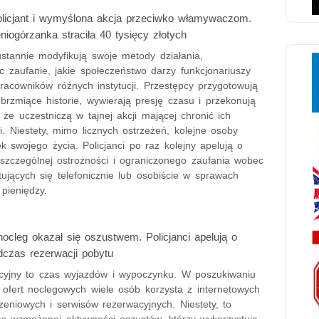
licjant i wymyślona akcja przeciwko włamywaczom.
leniogórzanka straciła 40 tysięcy złotych
stannie modyfikują swoje metody działania,
c zaufanie, jakie społeczeństwo darzy funkcjonariuszy
racowników różnych instytucji. Przestępcy przygotowują
brzmiące historie, wywierają presję czasu i przekonują
, że uczestniczą w tajnej akcji mającej chronić ich
. Niestety, mimo licznych ostrzeżeń, kolejne osoby
k swojego życia. Policjanci po raz kolejny apelują o
szczególnej ostrożności i ograniczonego zaufania wobec
ujących się telefonicznie lub osobiście w sprawach
pieniędzy.
ocleg okazał się oszustwem. Policjanci apelują o
czas rezerwacji pobytu
yjny to czas wyjazdów i wypoczynku. W poszukiwaniu
 ofert noclegowych wiele osób korzysta z internetowych
szeniowych i serwisów rezerwacyjnych. Niestety, to