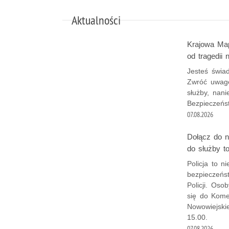
Aktualności
Krajowa Ma
od tragedii
Jesteś świa
Zwróć uwagę
służby, nan
Bezpieczeńs
07.08.2026
Dołącz do n
do służby t
Policja to n
bezpieczeńs
Policji. Os
się do Komen
Nowowiejski
15.00.
07.08.2026