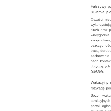
Fałszywy po
81-letnia je
Oszuści nieu
wykorzystują
służb oraz p
wiarygodnie 
swoje ofiary
oszczędności
tracą dorobe
zachowanie 
osób kontakt
dotyczących 
06.08.2026
Wakacyjny n
rozwagę pod
Sezon wakac
atrakcyjnych
portali ogło