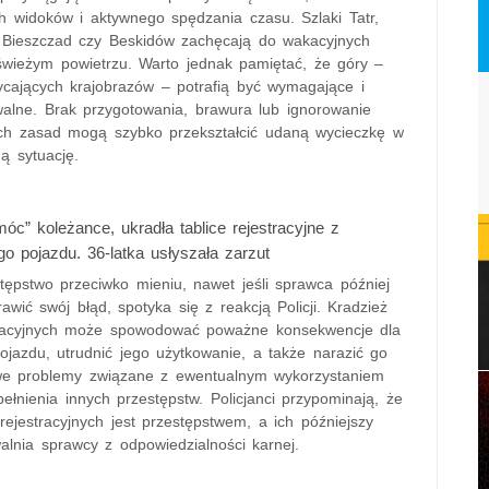
h widoków i aktywnego spędzania czasu. Szlaki Tatr,
 Bieszczad czy Beskidów zachęcają do wakacyjnych
wieżym powietrzu. Warto jednak pamiętać, że góry –
cających krajobrazów – potrafią być wymagające i
walne. Brak przygotowania, brawura lub ignorowanie
h zasad mogą szybko przekształcić udaną wycieczkę w
ą sytuację.
óc” koleżance, ukradła tablice rejestracyjne z
go pojazdu. 36-latka usłyszała zarzut
tępstwo przeciwko mieniu, nawet jeśli sprawca później
awić swój błąd, spotyka się z reakcją Policji. Kradzież
stracyjnych może spowodować poważne konsekwencje dla
pojazdu, utrudnić jego użytkowanie, a także narazić go
e problemy związane z ewentualnym wykorzystaniem
pełnienia innych przestępstw. Policjanci przypominają, że
 rejestracyjnych jest przestępstwem, a ich późniejszy
alnia sprawcy z odpowiedzialności karnej.