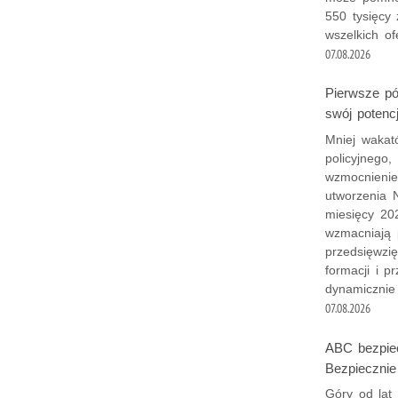
550 tysięcy 
wszelkich of
07.08.2026
Pierwsze pó
swój potencj
Mniej wakató
policyjnego,
wzmocnienie
utworzenia 
miesięcy 202
wzmacniają p
przedsięwzię
formacji i p
dynamicznie 
07.08.2026
ABC bezpiec
Bezpiecznie
Góry od lat