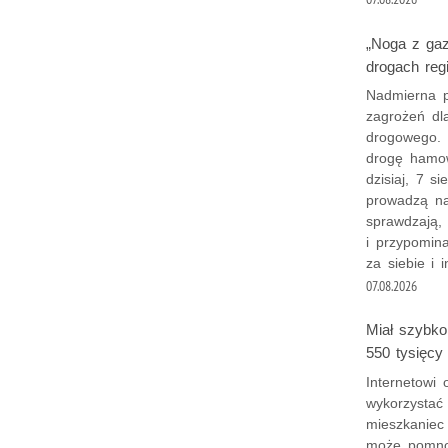
„Noga z gaz
drogach reg
Nadmierna p
zagrożeń dl
drogowego. 
drogę hamow
dzisiaj, 7 s
prowadzą na
sprawdzają,
i przypomin
za siebie i 
07.08.2026
Miał szybko 
550 tysięcy
Internetowi 
wykorzystać 
mieszkaniec 
może pomnoż