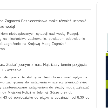
pa Zagrożeń Bezpieczeństwa może również uchronić
 nad wodą!
dkiem niebezpiecznych sytuacji nad wodą. Reaguj.
 na niewłaściwe zachowanie, powiadom odpowiednie
ieś zagrożenie na Krajową Mapę Zagrożeń
twa.
as. Zostań jednym z nas. Najbliższy termin przyjęcia
o 16 września
ie tylko praca, to styl życia. Jeśli chcesz mieć wpływ na
two zachęcamy do wstąpienia w szeregi jeleniogórskiej
oby zainteresowane wstąpieniem do służby mogą zgłaszać
dy Miejskiej Policji w Jeleniej Górze przy ul.
ej 43 od poniedziałku do piątku w godzinach od 8.30 do