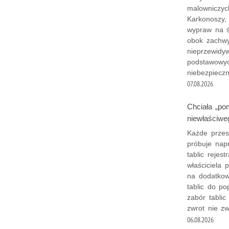
malowniczyc
Karkonoszy,
wypraw na ś
obok zachwy
nieprzewidy
podstawowyc
niebezpieczn
07.08.2026
Chciała „pom
niewłaściwe
Każde przes
próbuje napr
tablic reje
właściciela 
na dodatkow
tablic do po
zabór tablic
zwrot nie zw
06.08.2026