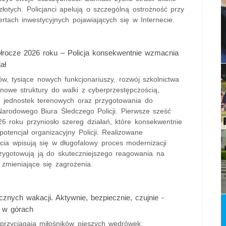
złotych. Policjanci apelują o szczególną ostrożność przy
ertach inwestycyjnych pojawiających się w Internecie.
łrocze 2026 roku – Policja konsekwentnie wzmacnia
ał
w, tysiące nowych funkcjonariuszy, rozwój szkolnictwa
 nowe struktury do walki z cyberprzestępczością,
 jednostek terenowych oraz przygotowania do
Narodowego Biura Śledczego Policji. Pierwsze sześć
6 roku przyniosło szereg działań, które konsekwentnie
otencjał organizacyjny Policji. Realizowane
cia wpisują się w długofalowy proces modernizacji
rzygotowują ją do skuteczniejszego reagowania na
zmieniające się zagrożenia.
znych wakacji. Aktywnie, bezpiecznie, czujnie -
 w górach
 przyciągają miłośników pieszych wędrówek,